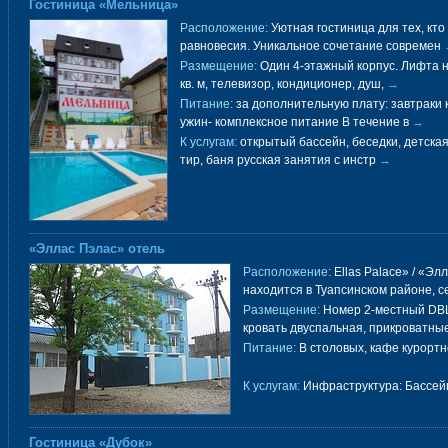
Гостиница «Мельница»
Расположение:
Уютная гостиница для тех, кт
равновесия. Уникальное сочетание современ
Размещение:
Один 4-этажный корпус. Лифта не
кв. м, телевизор, кондиционер, душ,
→
Питание:
за дополнительную плату: завтраки 
ужин- комплексное питание В течение в
→
К услугам:
открытый бассейн, беседки, детская
тир, баня русская занятия с инстр
→
«Эллас Пэлас» отель
Расположение:
Ellas Palace» / «Эл
находится в Туапсинском районе, 
Размещение:
Номер 2-местный DBL 
кровать двуспальная, прикроватные
Питание:
В столовых, кафе курортн
К услугам:
Инфраструктура: Бассейн
Гостиница «Дубок»