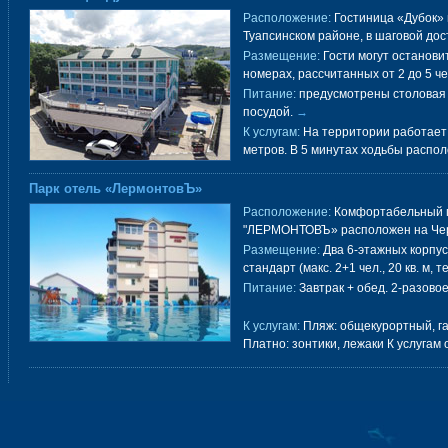
Расположение:
Гостиница «Дубок» 
Туапсинском районе, в шаговой дос
Размещение:
Гости могут останови
номерах, рассчитанных от 2 до 5 ч
Питание:
предусмотрены столовая 
посудой.
→
К услугам:
На территории работает 
метров. В 5 минутах ходьбы распо
Парк отель «ЛермонтовЪ»
Расположение:
Комфортабельный п
"ЛЕРМОНТОВЪ» расположен на Чер
Размещение:
Два 6-этажных корпу
стандарт (макс. 2+1 чел., 20 кв. м, 
Питание:
Завтрак + обед. 2-разово
К услугам:
Пляж: общекурортный, га
Платно: зонтики, лежаки К услугам