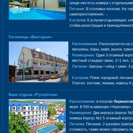
среди них есть номера с отдельным
Питание:
В столовых поселка. На тер
самоприготовления.
→
К услугам:
К услугам отдыхающих: но
стойка регистрации и принадлежност
Гостиница «Виктория»
Расположение:
Располагается на с
магазины, бары, кафе, рынок, суве
Размещение:
Один 3-этажный корпус
местный стандарт (макс. 2+1 чел., 14
Питание:
Завтрак + обед + ужин. 3
К услугам:
Пляж: городской, песчано
Платно: зонтики, лежаки, навесы К
База отдыха «Русалочка»
Расположение:
в поселке
Лермонтов
моря. В 500 м аквапарк «Черномор», 
Размещение:
Два корпуса (корпус №1
номера Корпус №1 5-этажный корпус
Питание:
Питание: 2-разовое (завтра
стоимость, также можно оформить пу