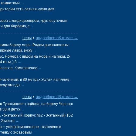
и комнатами
→
ритории есть летняя кухня для
мера с кондиционером, круглосуточная
и для барбекю, с
→
цены
•
подробнее об отеле →
амом берегу моря. Рядом расположены
нирные лавки, экску
→
. Номера с видом на море и на горы. 2-
 кв. м, ) 3
→
-разовое. Комплексное
→
-галечный, в 80 метрах Услуги на пляже:
 услугам оды
→
цены
•
подробнее об отеле →
о
Туапсинского района, на берегу Черного
в 50 м детск
→
 - 5-этажный, корпус №2 - 3-этажный) 152
 2-местн
→
к + ужин) комплексное - включено в
тевку с 3-разовым
→