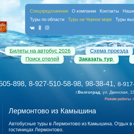
Спецпредложения
О компании
Контакты
Наши
Туры по области
Туры на Черное море
Туры вы
Билеты на автобус 2026
Схема проезда
Поиск отелей
Заказать тур
505-898, 8-927-510-58-98, 98-38-41
,
8-917
г.
Волгоград
, ул. Двинская, 1
Режим работы
:
Лермонтово из Камышина
Автобусные туры в Лермонтово из Камышина. Отдых в 
гостиницах Лермонтово.