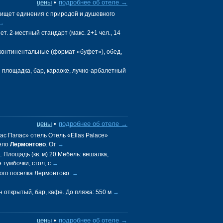
цены
•
подробнее об отеле →
о ищет единения с природой и душевного
→
т. 2-местный стандарт (макс. 2+1 чел., 14
континентальные (формат «буфет»), обед,
 площадка, бар, караоке, лучно-арбалетный
цены
•
подробнее об отеле →
лас Пэлас» отель Отель «Ellas Palace»
село
Лермонтово
. От
→
Площадь (кв. м) 20 Мебель: вешалка,
 тумбочки, стол, с
→
ого поселка Лермонтово.
→
 открытый, бар, кафе. До пляжа: 550 м
→
цены
•
подробнее об отеле →