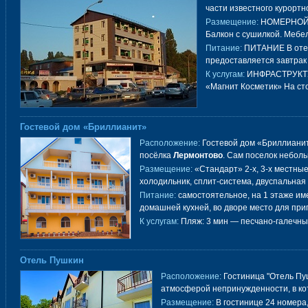
части известного курортн
Размещение:
НОМЕРНОЙ Ф
Балкон с сушилкой. Мебел
→
Питание:
ПИТАНИЕ В отел
предоставляется завтрак
К услугам:
ИНФРАСТРУКТУР
«Магнит Косметик» На ст
Гостевой дом «Бриллианит»
Расположение:
Гостевой дом «Бриллианит
посёлка
Лермонтово
. Сам поселок небол
Размещение:
«Стандарт» 2-х, 3-х местные
холодильник, сплит-система, двуспальная
Питание:
самостоятельное, на 1 этаже им
домашней кухней, во дворе место для пр
К услугам:
Пляж: 3 мин — песчано-галечны
Отель Пушкин
Расположение:
Гостиница "Отель Пу
атмосферой непринужденности, в ко
Размещение:
В гостинице 24 номера,