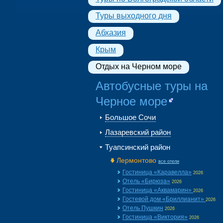
Туры выходного дня
Абхазия
Крым
Отдых на Черном море
Автобусные туры на
Черное море
Большое Сочи
Лазаревский район
Туапсинский район
Лермонтово
все отели
Гостиница «Каравелла»
2026
Отель «Бирюза»
2026
Гостиница «Аквамарин»
2026
Гостевой дом «Бриллианит»
2026
Отель Пушкин
2026
Гостиница «Виктория»
2026