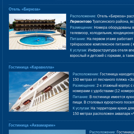
Отель «Бирюза»
Расположение:
Отель «Бирюза» расп
Лермонтово
Туапсинского района, вс
Размещение:
Номера оборудованы в
телевизор, холодильник, кондицион
Питание:
На первом этаже работает 
трёхразовое комплексное питание ( 
К услугам:
Инфраструктура отеля вп
взрослый и детский с горками, а так
Гостиница «Каравелла»
Расположение:
Гостиница находитс
150 метрах от песчаного пляжа «Зо
Размещение:
2-х этажный корпус с
номерами с удобствами (12 номеро
Питание:
В гостинице имеется кухн
пищи. В столовых курортного посел
К услугам:
На территории кухня для
150 метрах расположен аквапарк 
Гостиница «Аквамарин»
Расположение:
Гостиница