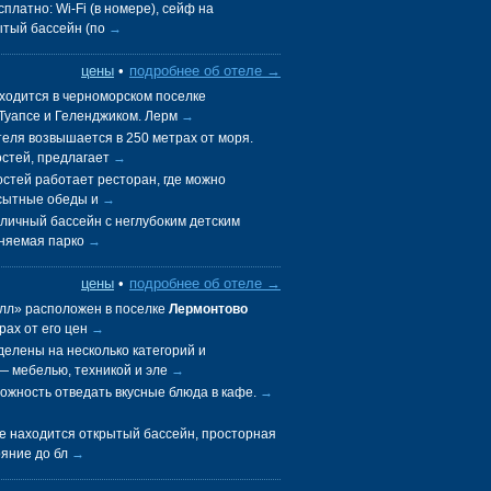
платно: Wi-Fi (в номере), сейф на
рытый бассейн (по
→
цены
•
подробнее об отеле →
ходится в черноморском поселке
Туапсе и Геленджиком. Лерм
→
еля возвышается в 250 метрах от моря.
остей, предлагает
→
остей работает ресторан, где можно
и сытные обеды и
→
личный бассейн с неглубоким детским
раняемая парко
→
цены
•
подробнее об отеле →
лл» расположен в поселке
Лермонтово
рах от его цен
→
елены на несколько категорий и
— мебелью, техникой и эле
→
ожность отведать вкусные блюда в кафе.
→
е находится открытый бассейн, просторная
ояние до бл
→