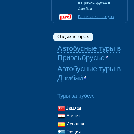
в Приэльбрусье и
Домбай
Расписание поездов
Отдых в горах
Автобусные туры в
Приэльбрусье
Автобусные туры в
Домбай
Туры за рубеж
Турция
Египет
Испания
Греция