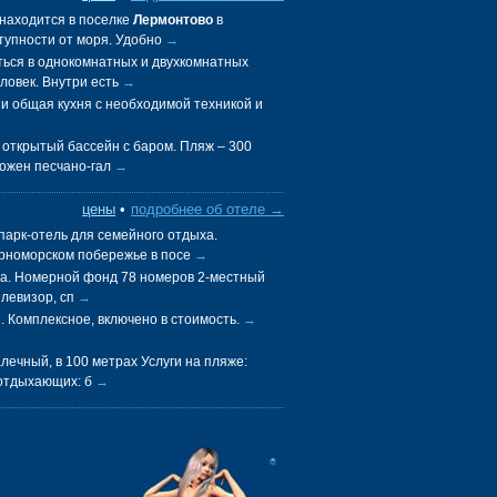
находится в поселке
Лермонтово
в
тупности от моря. Удобно
→
ться в однокомнатных и двухкомнатных
еловек. Внутри есть
→
и общая кухня с необходимой техникой и
открытый бассейн с баром. Пляж – 300
ложен песчано-гал
→
цены
•
подробнее об отеле →
арк-отель для семейного отдыха.
номорском побережье в посе
→
са. Номерной фонд 78 номеров 2-местный
телевизор, сп
→
е. Комплексное, включено в стоимость.
→
лечный, в 100 метрах Услуги на пляже:
 отдыхающих: б
→