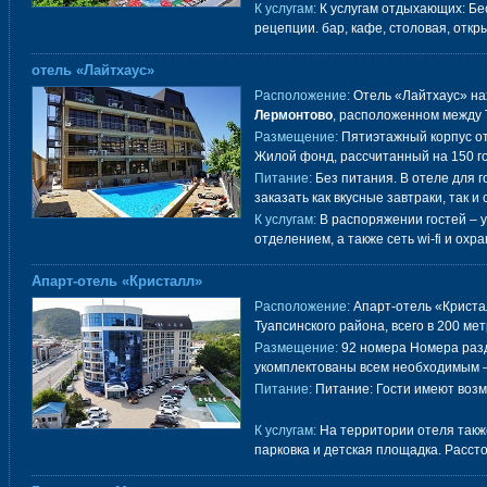
К услугам:
К услугам отдыхающих: Бес
рецепции. бар, кафе, столовая, отк
отель «Лайтхаус»
Расположение:
Отель «Лайтхаус» на
Лермонтово
, расположенном между 
Размещение:
Пятиэтажный корпус от
Жилой фонд, рассчитанный на 150 г
Питание:
Без питания. В отеле для г
заказать как вкусные завтраки, так 
К услугам:
В распоряжении гостей – у
отделением, а также сеть wi-fi и ох
Апарт-отель «Кристалл»
Расположение:
Апарт-отель «Криста
Туапсинского района, всего в 200 мет
Размещение:
92 номера Номера разд
укомплектованы всем необходимым 
Питание:
Питание: Гости имеют возм
К услугам:
На территории отеля такж
парковка и детская площадка. Расст