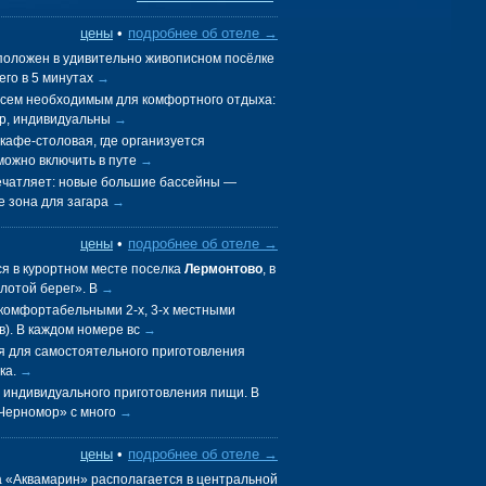
цены
•
подробнее об отеле →
оложен в удивительно живописном посёлке
его в 5 минутах
→
сем необходимым для комфортного отдыха:
ер, индивидуальны
→
кафе-столовая, где организуется
можно включить в путе
→
ечатляет: новые большие бассейны —
же зона для загара
→
цены
•
подробнее об отеле →
я в курортном месте поселка
Лермонтово
, в
лотой берег». В
→
 комфортабельными 2-х, 3-х местными
в). В каждом номере вс
→
я для самостоятельного приготовления
ка.
→
 индивидуального приготовления пищи. В
«Черномор» с много
→
цены
•
подробнее об отеле →
 «Аквамарин» располагается в центральной