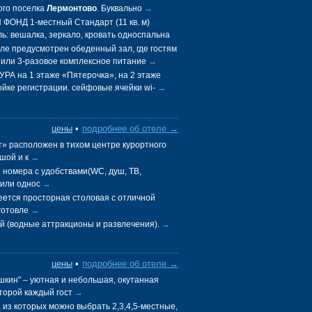
ого поселка
Лермонтово
. Буквально
→
ОНД 1-местный Стандарт (11 кв. м)
ь: вешалка, зеркало, кровать односпальна
е предусмотрен обеденный зал, где гостям
 или 3-разовое комплексное питание
→
А на 1 этаже «Пятерочка», на 2 этаже
ойке регистрации. сейфовые ячейки wi-
→
цены
•
подробнее об отеле →
» расположен в тихом центре курортного
ьшой и к
→
 номера с удобствами(WC, душ, ТВ,
 или однос
→
еется просторная столовая с отличной
иготовле
→
й (водные аттракционы и развлечения).
→
цены
•
подробнее об отеле →
шкин" – уютная и небольшая, окутанная
торой каждый гост
→
 из которых можно выбрать 2,3,4,5-местные,