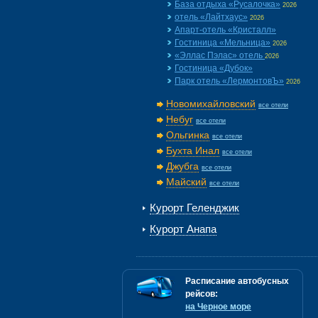
База отдыха «Русалочка»
2026
отель «Лайтхаус»
2026
Апарт-отель «Кристалл»
Гостиница «Мельница»
2026
«Эллас Пэлас» отель
2026
Гостиница «Дубок»
Парк отель «ЛермонтовЪ»
2026
Новомихайловский
все отели
Небуг
все отели
Ольгинка
все отели
Бухта Инал
все отели
Джубга
все отели
Майский
все отели
Курорт Геленджик
Курорт Анапа
Расписание автобусных
рейсов:
на Черное море