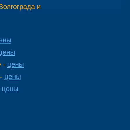
Волгограда и
ены
цены
 -
цены
 -
цены
-
цены