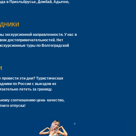
ада в Приэльбрусье, Домбай, Адыгею,
здники
ы экскурсионной направленности. У нас в
твом достопримечательностей. Нет
экскурсионные туры по Волгоградской
и
же провести эти дни? Туристическая
здники
по России с выездом из
язательно лететь за границу.
ному соотношению цена- качество,
тнего отпуска!