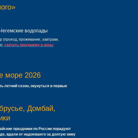
ного»
Чегемские водопады
ур (проезд, проживание, завтраки,
а),
скачать программу и цены
е море 2026
ь летний сезон, окунуться в первые
брусье, Домбай,
ики
айские праздники
по России порадуют
де, вдали от надоевшего за долгую зиму