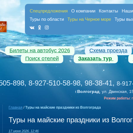
Спецпредложения
О компании
Контакты
Наши
Туры по области
Туры на Черное море
Туры вы
Билеты на автобус 2026
Схема проезда
Поиск отелей
Заказать тур
505-898, 8-927-510-58-98, 98-38-41
,
8-917
г.
Волгоград
, ул. Двинская, 1
Режим работы
:
Главная
/
Туры на майские праздники из Волгограда
Туры на майские праздники из Волго
17 июня 2026, 12:46