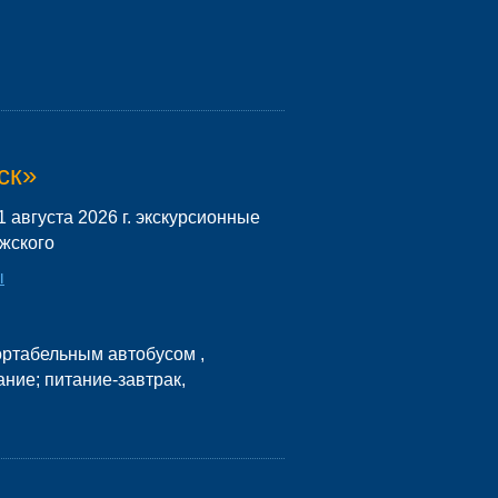
ск»
31 августа 2026 г. экскурсионные
лжского
ы
ртабельным автобусом ,
ание; питание-завтрак,