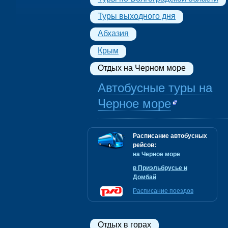
Туры выходного дня
Абхазия
Крым
Отдых на Черном море
Автобусные туры на
Черное море
Расписание автобусных
рейсов:
на Черное море
в Приэльбрусье и
Домбай
Расписание поездов
Отдых в горах