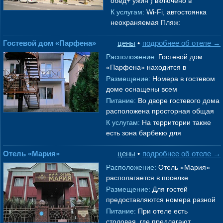
обед+ ужин ) включено в
чел., 14-16 кв. м,
→
стоимость путевки.
→
К услугам:
Wi-Fi, автостоянка
неохраняемая Пляж:
общекурортный, песчаный, в 500
Гостевой дом «Парфена»
цены
•
подробнее об отеле →
метрах Услуги на пляже: Платно:
зонтики, л
→
Расположение:
Гостевой дом
«Парфена» находится в
живописном поселке
Витязево
,
Размещение:
Номера в гостевом
на тихой улице Морской переулок.
доме оснащены всем
Несмотря на
→
необходимым для безмятежного
Питание:
Во дворе гостевого дома
отдыха. Стандартный 1-но, 2-х, 3-
расположена просторная общая
х, 4-х мес
→
кухня, оборудованная
К услугам:
На территории также
микроволновой печью, чайниками,
есть зона барбекю для
полным
→
приготовления шашлыков, а для
Отель «Мария»
цены
•
подробнее об отеле →
маленьких гостей оборудована
игровая пл
→
Расположение:
Отель «Мария»
располагается в поселке
Витязево
, недалеко от
Размещение:
Для гостей
центральной части Анапы.
предоставляются номера разной
Расстояние от гостиницы
→
вместительности. В комнатах есть
Питание:
При отеле есть
кондиционер, телевизор,
столовая, где предлагают