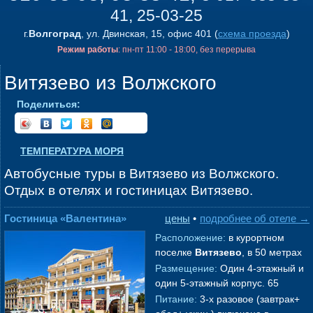
41, 25-03-25
г.
Волгоград
, ул. Двинская, 15, офис 401 (
схема проезда
)
Режим работы
: пн-пт 11:00 - 18:00, без перерыва
Витязево из Волжского
Поделиться:
ТЕМПЕРАТУРА МОРЯ
Автобусные туры в Витязево из Волжского.
Отдых в отелях и гостиницах Витязево.
Гостиница «Валентина»
цены
•
подробнее об отеле →
Расположение:
в курортном
поселке
Витязево
, в 50 метрах
от центра курортных
Размещение:
Один 4-этажный и
развлечений «Паралия», в 500
один 5-этажный корпус. 65
метрах от моря в
→
номеров . 2-местный
Питание:
3-х разовое (завтрак+
стандартный номер (макс. 2+1