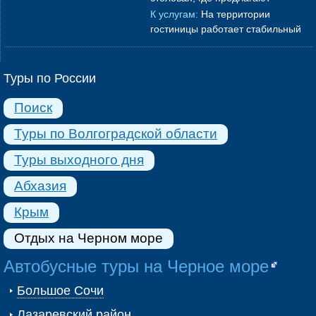
холодильник
→
насладиться блюдами русской,
К услугам:
На территории
кавказской и европейской кухни.
гостиницы работает стабильный
Завтрак «мен
→
Wi-Fi. На территории гостиницы
оборудована парковка для
автовладел
→
Туры по России
Поиск
Туры по Волгоградской области
Туры выходного дня
Абхазия
Крым
Отдых на Черном море
Автобусные туры на Черное море
Большое Сочи
Лазаревский район