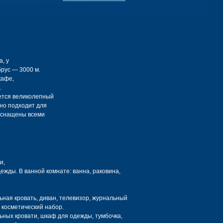
, у
брус — 3000 м.
кафе,
.
ается великолепный
но подходит для
оснащены всеми
и,
ежды. В ванной комнате: ванна, раковина,
льная кровать, диван, телевизор, журнальный
и косметический набор.
льных кровати, шкаф для одежды, тумбочка,