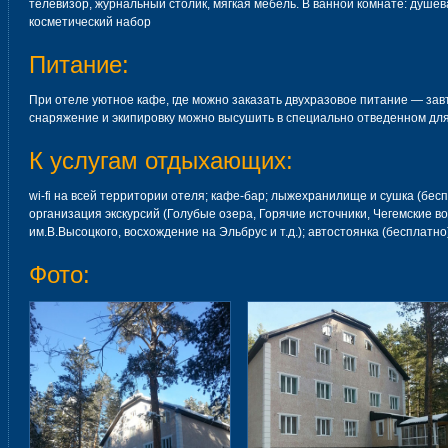
телевизор, журнальный столик, мягкая мебель. В ванной комнате: душев
косметический набор
Питание:
При отеле уютное кафе, где можно заказать двухразовое питание — зав
снаряжение и экипировку можно высушить в специально отведенном для 
К услугам отдыхающих:
wi-fi на всей территории отеля; кафе-бар; лыжехранилище и сушка (беспл
организация экскурсий (Голубые озера, Горячие источники, Чегемские в
им.В.Высоцкого, восхождение на Эльбрус и т.д.); автостоянка (бесплатно)
Фото: