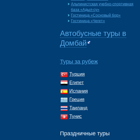
Альпинистская учебно-спортивная
база «Адыл-су»
Гостиница «Сосновый бор»
Гостиница «Чегет»
Автобусные туры в
Домбай
Туры за рубеж
Турция
Египет
Испания
Греция
Таиланд
Тунис
Праздничные туры