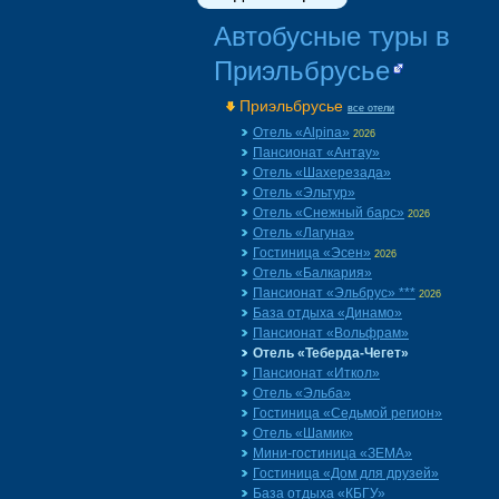
Автобусные туры в
Приэльбрусье
Приэльбрусье
все отели
Отель «Alpina»
2026
Пансионат «Aнтау»
Отель «Шахерезада»
Отель «Эльтур»
Отель «Снежный барс»
2026
Отель «Лагуна»
Гостиница «Эсен»
2026
Отель «Балкария»
Пансионат «Эльбрус» ***
2026
База отдыха «Динамо»
Пансионат «Вольфрам»
Отель «Теберда-Чегет»
Пансионат «Иткол»
Отель «Эльба»
Гостиница «Седьмой регион»
Отель «Шамик»
Мини-гостиница «ЗЕМА»
Гостиница «Дом для друзей»
База отдыха «КБГУ»