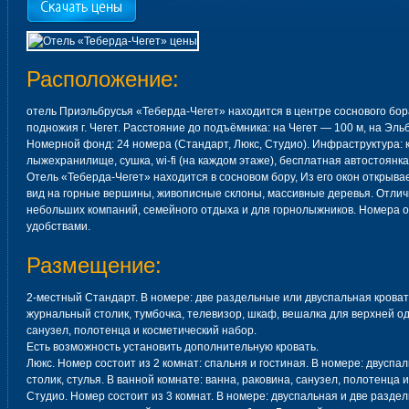
Расположение:
отель Приэльбрусья «Теберда-Чегет» находится в центре соснового бора
подножия г. Чегет. Расстояние до подъёмника: на Чегет — 100 м, на Эль
Номерной фонд: 24 номера (Стандарт, Люкс, Студио). Инфраструктура: 
лыжехранилище, сушка, wi-fi (на каждом этаже), бесплатная автостоянка
Отель «Теберда-Чегет» находится в сосновом бору, Из его окон открыв
вид на горные вершины, живописные склоны, массивные деревья. Отлич
небольших компаний, семейного отдыха и для горнолыжников. Номера 
удобствами.
Размещение:
2-местный Стандарт. В номере: две раздельные или двуспальная кроват
журнальный столик, тумбочка, телевизор, шкаф, вешалка для верхней од
санузел, полотенца и косметический набор.
Есть возможность установить дополнительную кровать.
Люкс. Номер состоит из 2 комнат: спальня и гостиная. В номере: двуспа
столик, стулья. В ванной комнате: ванна, раковина, санузел, полотенца 
Студио. Номер состоит из 3 комнат. В номере: двуспальная и две разде