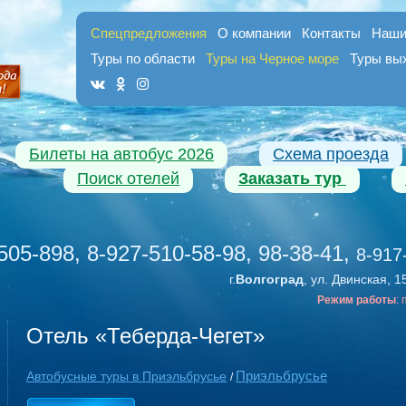
Спецпредложения
О компании
Контакты
Наши
Туры по области
Туры на Черное море
Туры вы
Билеты на автобус 2026
Схема проезда
Поиск отелей
Заказать тур
505-898, 8-927-510-58-98, 98-38-41
,
8-917
г.
Волгоград
, ул. Двинская, 1
Режим работы
:
Отель «Теберда-Чегет»
Приэльбрусье
Автобусные туры в Приэльбрусье
/