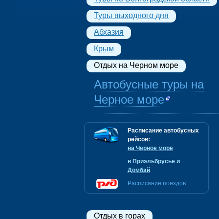
Туры выходного дня
Абхазия
Крым
Отдых на Черном море
Автобусные туры на
Черное море
Расписание автобусных
рейсов:
на Черное море
в Приэльбрусье и
Домбай
Расписание поездов
Отдых в горах