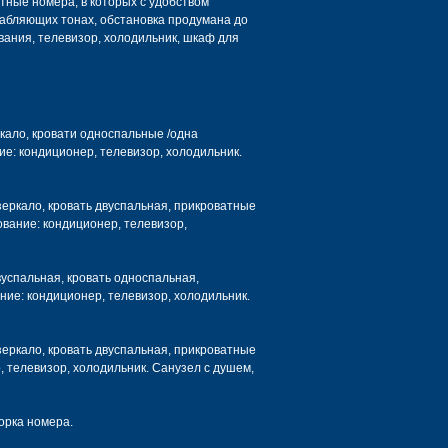
тные номера, в которых с удобством
лабляющих тонах, обстановка продумана до
вания, телевизор, холодильник, шкаф для
кало, кровати односпальные /одна
ие: кондиционер, телевизор, холодильник.
еркало, кровать двуспальная, прикроватные
ование: кондиционер, телевизор,
вуспальная, кровать односпальная,
ние: кондиционер, телевизор, холодильник.
зеркало, кровать двуспальная, прикроватные
, телевизор, холодильник. Санузел с душем,
борка номера.