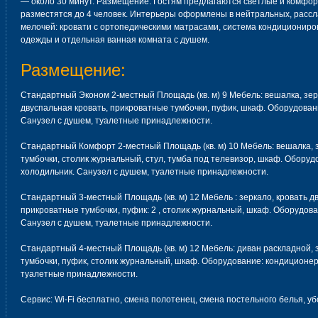
— около 30 минут. Размещение: Гостям предлагаются светлые и комфор
разместятся до 4 человек. Интерьеры оформлены в нейтральных, расс
мелочей: кровати с ортопедическими матрасами, система кондициониро
одежды и отдельная ванная комната с душем.
Размещение:
Стандартный Эконом 2-местный Площадь (кв. м) 9 Мебель: вешалка, зер
двуспальная кровать, прикроватные тумбочки, пуфик, шкаф. Оборудован
Санузел с душем, туалетные принадлежности.
Стандартный Комфорт 2-местный Площадь (кв. м) 10 Мебель: вешалка, з
тумбочки, столик журнальный, стул, тумба под телевизор, шкаф. Оборуд
холодильник. Санузел с душем, туалетные принадлежности.
Стандартный 3-местный Площадь (кв. м) 12 Мебель : зеркало, кровать д
прикроватные тумбочки, пуфик: 2 , столик журнальный, шкаф. Оборудова
Санузел с душем, туалетные принадлежности.
Стандартный 4-местный Площадь (кв. м) 12 Мебель: диван раскладной, 
тумбочки, пуфик, столик журнальный, шкаф. Оборудование: кондиционер
туалетные принадлежности.
Сервис: Wi-Fi бесплатно, смена полотенец, смена постельного белья, у