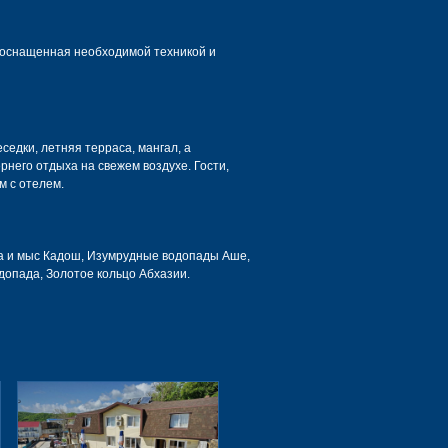
 оснащенная необходимой техникой и
едки, летняя терраса, мангал, а
него отдыха на свежем воздухе. Гости,
м с отелем.
ва и мыс Кадош, Изумрудные водопады Аше,
допада, Золотое кольцо Абхазии.