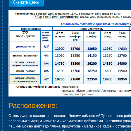
Расположение:
Отель «Форт» находится в поселке Новомихайловский Туапсинского райо
побережья с мягким климатом и холмистыми пейзажами. Гостиница удобн
пешком можно дойти до пляжа, продуктовых магазинов, кафе и останово