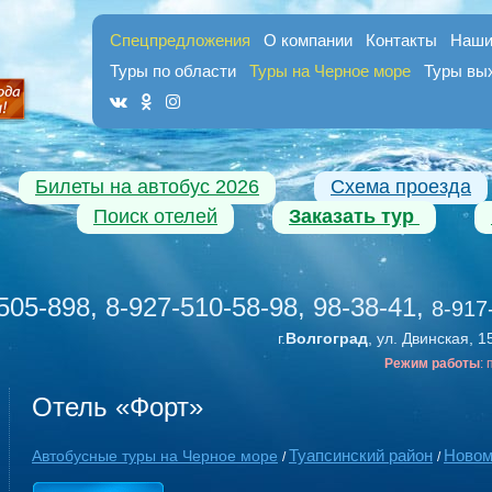
Спецпредложения
О компании
Контакты
Наши
Туры по области
Туры на Черное море
Туры вы
Билеты на автобус 2026
Схема проезда
Поиск отелей
Заказать тур
505-898, 8-927-510-58-98, 98-38-41
,
8-917
г.
Волгоград
, ул. Двинская, 1
Режим работы
:
Отель «Форт»
Туапсинский район
Новом
Автобусные туры на Черное море
/
/