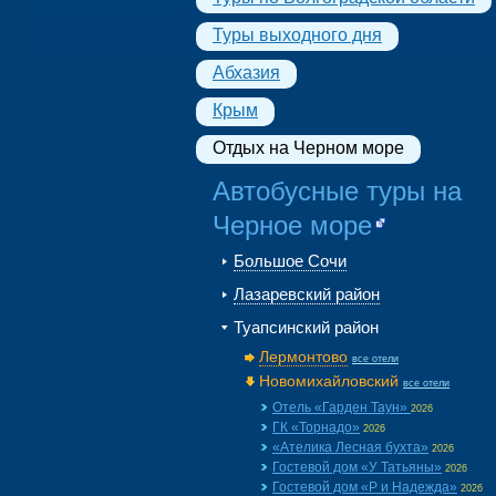
Туры выходного дня
Абхазия
Крым
Отдых на Черном море
Автобусные туры на
Черное море
Большое Сочи
Лазаревский район
Туапсинский район
Лермонтово
все отели
Новомихайловский
все отели
Отель «Гарден Таун»
2026
ГК «Торнадо»
2026
«Ателика Лесная бухта»
2026
Гостевой дом «У Татьяны»
2026
Гостевой дом «Р и Надежда»
2026