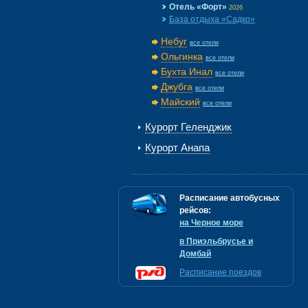
Отель «Форт»
2026
База отдыха «Садко»
Небуг
все отели
Ольгинка
все отели
Бухта Инал
все отели
Джубга
все отели
Майский
все отели
Курорт Геленджик
Курорт Анапа
Расписание автобусных
рейсов:
на Черное море
в Приэльбрусье и
Домбай
Расписание поездов