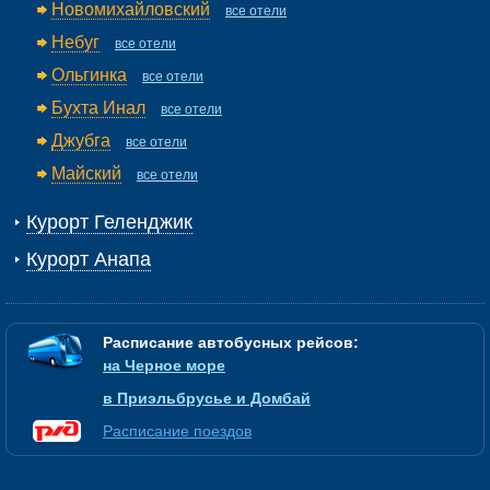
Новомихайловский
все отели
Небуг
все отели
Ольгинка
все отели
Бухта Инал
все отели
Джубга
все отели
Майский
все отели
Курорт Геленджик
Курорт Анапа
Расписание автобусных рейсов:
на Черное море
в Приэльбрусье и Домбай
Расписание поездов