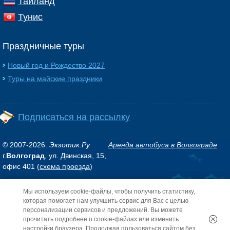
Таиланд
Тунис
Праздничные туры
Новый год и Рождество 2027
Туры на майские праздники
Подписаться на рассылку
© 2007-2026.
Экзотик.Ру
Аренда автобуса в Волгограде
г.
Волгоград
, ул. Двинская, 15,
офис 401 (
схема проезда
)
Мы используем cookie-файлы, чтобы получить статистику,
Обращаем ваше внимание на то, что данный интернет-сайт носит исключительно
информационный характер и ни при каких условиях не является публичной
которая помогает нам улучшить сервис для Вас с целью
офертой, определяемой положениями Статьи 437 (2) Гражданского кодекса РФ.
персонализации сервисов и предложений. Вы можете
прочитать подробнее о cookie-файлах или изменить
настройки браузера. Продолжая пользоваться сайтом без