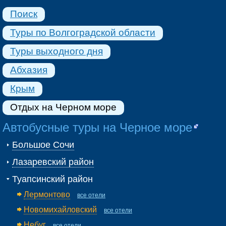
Поиск
Туры по Волгоградской области
Туры выходного дня
Абхазия
Крым
Отдых на Черном море
Автобусные туры на Черное море
Большое Сочи
Лазаревский район
Туапсинский район
Лермонтово
все отели
Новомихайловский
все отели
Небуг
все отели