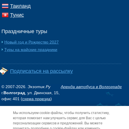
Таиланд
Тунис
Праздничные туры
Новый год и Рождество 2027
Туры на майские праздники
Подписаться на рассылку
© 2007-2026.
Экзотик.Ру
Аренда автобуса в Волгограде
г.
Волгоград
, ул. Двинская, 15,
офис 401 (
схема проезда
)
Мы используем cookie-файлы, чтобы получить статистику,
Обращаем ваше внимание на то, что данный интернет-сайт носит исключительно
информационный характер и ни при каких условиях не является публичной
которая помогает нам улучшить сервис для Вас с целью
офертой, определяемой положениями Статьи 437 (2) Гражданского кодекса РФ.
персонализации сервисов и предложений. Вы можете
прочитать подробнее о cookie-файлах или изменить