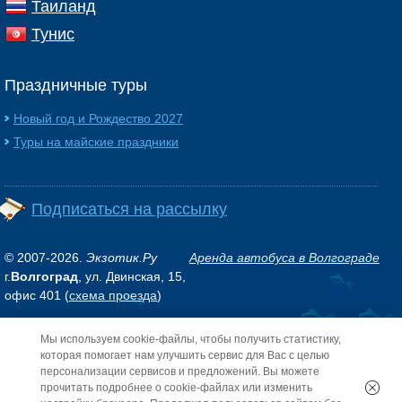
Таиланд
Тунис
Праздничные туры
Новый год и Рождество 2027
Туры на майские праздники
Подписаться на рассылку
© 2007-2026.
Экзотик.Ру
Аренда автобуса в Волгограде
г.
Волгоград
, ул. Двинская, 15,
офис 401 (
схема проезда
)
Мы используем cookie-файлы, чтобы получить статистику,
Обращаем ваше внимание на то, что данный интернет-сайт носит исключительно
информационный характер и ни при каких условиях не является публичной
которая помогает нам улучшить сервис для Вас с целью
офертой, определяемой положениями Статьи 437 (2) Гражданского кодекса РФ.
персонализации сервисов и предложений. Вы можете
прочитать подробнее о cookie-файлах или изменить