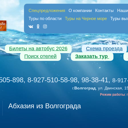
Спецпредложения
О компании
Контакты
Наши
Туры по области
Туры на Черное море
Туры вы
Билеты на автобус 2026
Схема проезда
Поиск отелей
Заказать тур
505-898, 8-927-510-58-98, 98-38-41
,
8-917
г.
Волгоград
, ул. Двинская, 1
Режим работы
:
Абхазия из Волгограда