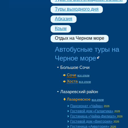
Туры выходного дня
Абхазия
Крым
Отдых на Черном море
Автобусные туры на
Черное море
Большое Сочи
Сочи
все отели
Хоста
все отели
Лазаревский район
Лазаревское
все отели
Пансионат «Чайка»
2026
Гостевой дом «Галактика»
2026
Гостиница «Чайка-филиал»
2026
Гостевой дом «Виктория»
2026
Гостиница «Акватория»
2026