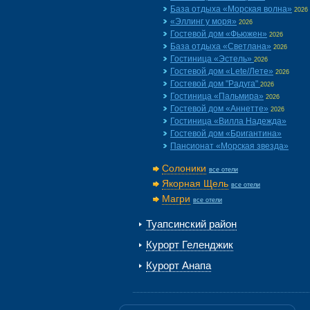
База отдыха «Морская волна»
2026
«Эллинг у моря»
2026
Гостевой дом «Фьюжен»
2026
База отдыха «Светлана»
2026
Гостиница «Эстель»
2026
Гостевой дом «Lete/Лете»
2026
Гостевой дом "Радуга"
2026
Гостиница «Пальмира»
2026
Гостевой дом «Аннетте»
2026
Гостиница «Вилла Надежда»
Гостевой дом «Бригантина»
Пансионат «Морская звезда»
Солоники
все отели
Якорная Щель
все отели
Магри
все отели
Туапсинский район
Курорт Геленджик
Курорт Анапа