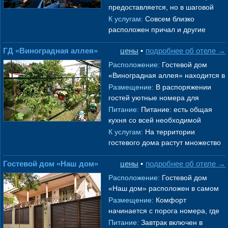
«Студия» и «Люкс». Из окон можн
предоставляется, но в шаговой
→
доступности находятся
К услугам:
Совсем близко
многочисленные бары, рестораны
расположен причал и другие
и кафе,
→
объекты обширной курортной
ГД «Виноградная аллея»
цены
•
подробнее об отеле →
инфраструктуры Геленджика.
Зеленый и обжито
→
Расположение:
Гостевой дом
«Виноградная аллея» находится в
Геленджик
е, всего в 1 километре
Размещение:
В распоряжении
от пляжа, моря и набережной. В
гостей уютные номера для
→
проживания от 2 до 4 человек или
Питание:
Питание: есть общая
домик, где поместится большая
кухня со всей необходимой
компани
→
бытовой техникой и посудой. На
К услугам:
На территории
свежем воздухе обустроена
гостевого дома растут множество
мангальн
→
плодовых деревьев и яркие цветы,
Гостевой дом «Наш дом»
цены
•
подробнее об отеле →
украшающие внутренний двор.
Ближ
→
Расположение:
Гостевой дом
«Наш дом» расположен в самом
сердце
Геленджик
а
, всего в
Размещение:
Комфорт
нескольких минутах ходьбы от
начинается с порога номера, где
зоопарка «
→
гостей ждут все необходимые
Питание:
Завтрак включен в