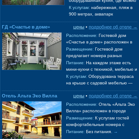
оборудованная кухня, где можно
номер
→
готовить. А также в
К услугам:
набережная, пляж в
многочисленных столовых, кафе,
900 метрах, аквапарк
ресторанах города
→
«Дельфин», экскурсии,
ГД «Счастье в доме»
цены
•
подробнее об отеле →
дискотеки, кафе, бары,
рестораны, магазины, рынок
→
Расположение:
Гостевой дом
«Счастье в доме» расположен в
тихой зоне, окружённой аром
Размещение:
Гостевой дом
атным сосновым бором, всего в 5
предлагает номера разных
минут
→
категорий. Они оборудованы
Питание:
На каждом этаже есть
двуспальными кроватями и
мини-кухни с техникой, мебелью и
раскладным диваном,
→
столовыми приборами. На первом
К услугам:
Оборудована терраса
этаже в зоне отдыха располож
→
на крыше с садовой мебелью —
отличное место для завтраков или
Отель Альта Эко Вилла
цены
•
подробнее об отеле →
вечернего чая с видом на окр
→
Расположение:
Отель «Альта Эко
Вилла» расположен в городе
Геленджик
, недалеко от нижней
Размещение:
К услугам гостей
станции канатной дороги. В шагов
комфортабельные номера с
→
персональным санузлом и
Питание:
Без питания.
→
прочими удобствам. В комнатах