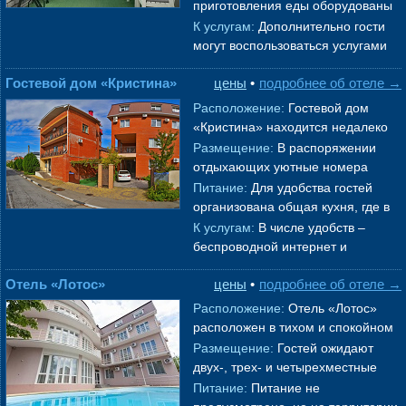
различной вместимости. Комнаты
приготовления еды оборудованы
оформлены в
→
общая кухня и обеденная зона с
К услугам:
Дополнительно гости
необходимой техникой и посудой.
могут воспользоваться услугами
→
прачечной. Сдавать
Гостевой дом «Кристина»
цены
•
подробнее об отеле →
крупногабаритные вещи следует в
камеру хр
→
Расположение:
Гостевой дом
«Кристина» находится недалеко
от центра
Геленджик
а
. В шаговой
Размещение:
В распоряжении
доступности вся основная
отдыхающих уютные номера
инфрастр
→
разные по площади и уровню
Питание:
Для удобства гостей
комфорта. В каждом номере
организована общая кухня, где в
установлена сплит
→
том числе имеется стиральная
К услугам:
В числе удобств –
машина, а во внутреннем дворике
беспроводной интернет и
→
общественная парковка возле
Отель «Лотос»
цены
•
подробнее об отеле →
гостевого дома. Пляж. До
городского пляжа
→
Расположение:
Отель «Лотос»
расположен в тихом и спокойном
районе города в
Геленджик
. В
Размещение:
Гостей ожидают
шаговой доступности центральная
двух-, трех- и четырехместные
го
→
номера разного уровня комфорта.
Питание:
Питание не
Все номера оформлены в светлых