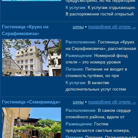
предусмотрено, но на территории
то
→
отеля есть общая кухня и
К услугам:
К услугам отдыхающих.
оборудована зона барбекю.
→
В распоряжении гостей открытый
бассейн с пресной водой,
Гостиница «Круиз на
цены
•
подробнее об отеле →
автостоянка, беспроводной
Серафимовича»
интерне
→
Расположение:
Гостиница «Круиз
на Серафимовича», рассчитанная
на 60 мест, расположена в
Размещение:
Номерной фонд
курортном городе
Геленджик
.
отеля – это номера уровня
Рассто
→
«Стандарт», «Комфорт» и
Питание:
Питание не входит в
«Семейный». Все номера
стоимость путёвки, но при
расположены в 5-ти этаж
→
желании можно включить завтрак
К услугам:
В качестве
в путевку, также гости отеля могут
дополнительных услуг гостям
п
→
предлагается прокат бытового
Гостиница «Семирамида»
цены
•
подробнее об отеле →
инвентаря (утюг).
предоставляются парковка
→
Расположение:
В самом сердце
спокойного района, вдали от
шумных туристических
Размещение:
Гостям
магистралей, расположился этот
предлагаются светлые номера,
уютный госте
→
где каждая деталь продумана для
Питание:
Питание. Отличительная