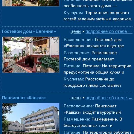
комфортного отдыха. В вашем
особенность этого дома —
распоряжении
→
наличие оборудованной кухни на
К услугам:
Территория встречает
каждом этаже, что особенно
гостей зеленым уютным двориком
ценно д
→
— настоящим оазисом тишины с
Гостевой дом «Евгения»
цены
•
подробнее об отеле →
зоной, где так приятно отдохну
→
Расположение:
Гостевой дом
«Евгения» находится в центре
курортного города
Геленджик
. В 5
Размещение:
Размещение:
минутах ходьбы от него располо
Гостевой дом предлагает
→
комфортабельные номера,
Питание:
Питание: На территории
соответствующие европейским
предусмотрена общая кухня и
стандартам качества. К
→
зона барбекю.
→
К услугам:
Расстояние до
городского пляжа составляет
всего 600 метров. Гости могут
Пансионат «Кавказ»
цены
•
подробнее об отеле →
воспользоваться лежаками,
зонтиками, по
→
Расположение:
Пансионат
«Кавказ» входит в курортный
комплекс санатория «Ревиталь
Размещение:
Размещение. В
Парк» и находится в самом
благоустроенных трех- и
центре города-к
→
пятиэтажных корпусах
Питание:
На территории работает