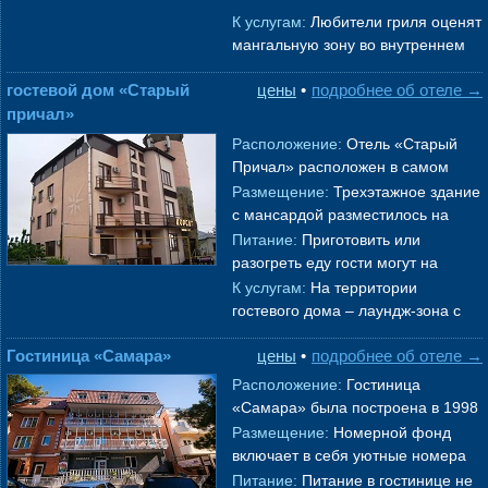
установлены ко
→
К услугам:
Любители гриля оценят
мангальную зону во внутреннем
дворике, для отдыхающих на
гостевой дом «Cтарый
цены
•
подробнее об отеле →
территории оборудован открытый
причал»
б
→
Расположение:
Отель «Старый
Причал» расположен в самом
центре
Геленджик
а
в 700 метрах
Размещение:
Трехэтажное здание
от морского побережья. В шаговой
с мансардой разместилось на
до
→
тихой улице курорта. В
Питание:
Приготовить или
распоряжении гостей
разогреть еду гости могут на
однокомнатные и дву
→
общей кухне, в числе удобств,
К услугам:
На территории
которые предлагает отель,
→
гостевого дома – лаундж-зона с
видом на море, крытый каркасный
Гостиница «Самара»
цены
•
подробнее об отеле →
бассейн. Для детей на территории
о
→
Расположение:
Гостиница
«Самара» была построена в 1998
году и расположена в
Размещение:
Номерной фонд
центральной части самой
включает в себя уютные номера
насыщенной курортной з
→
различных категорий: «Стандарт»,
Питание:
Питание в гостинице не