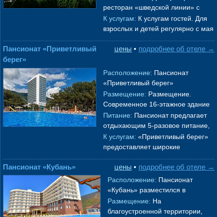
разместились однокомнатные и
ресторан «шведской линии» с
двухкомнатные номера к
→
двумя обеденными залами, в
К услугам:
К услугам гостей. Для
первом корпусе есть библиотека.
взрослых и детей регулярно с мая
Так
→
по октябрь проводятся
Пансионат «Приветливый
цены
•
подробнее об отеле →
анимационные мероприятия. В
берег»
компл
→
Расположение:
Пансионат
«Приветливый берег»
располагается в центре
Размещение:
Размещение.
живописной геленджикской бухты,
Современное 16-этажное здание
в 50 м от собственного
→
пансионата имеет номерной
Питание:
Пансионат предлагает
фонд на 512 мест. Из окон
отдыхающим 5-разовое питание,
каждого номера о
→
включающее в себя
К услугам:
«Приветливый берег»
разнообразное меню с
предоставляет широкие
индивидуальным выбором
→
возможности для отдыха взрослых
Пансионат «Кубань»
цены
•
подробнее об отеле →
и детей. Маленьким отдыхающим
будет
→
Расположение:
Пансионат
«Кубань» разместился в
центральной части
Геленджик
а
,
Размещение:
На
в 800 метрах от Черноморского
благоустроенной территории,