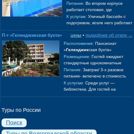
побережья. В пе
→
расположенной в 5 минутах езды
Питание:
Во втором корпусе
от Сухумского шоссе,
работает столовая, где
возвышаются два современных
отдыхающим накрывают
К услугам:
Уличный бассейн с
→
питание по системе шведский
подогревом, возле него работает
стол.
→
бар с прохладительными
П-т «Геленджикская бухта»
цены
•
подробнее об отеле →
напитками, а также лобби-бар.
Для д
→
Расположение:
Пансионат
«
Геленджик
ская бухта»
расположен в центральной части
Размещение:
Гостей ожидают
города, в 600 метрах от морского
стандартные однокомнатные
побережья.
→
номера с удобствами. В каждом
Питание:
Завтрак/ 3-х разовое
номере установлена сплит-
питание- включено в стоимость
система, есть
→
путевки. На втором этаже
К услугам:
Среди услуг —
работает столовая, где
библиотека. Для гостей на
отдыхающим пре
→
машинах предусмотрены
охраняемые парковочные места.
До городского пляжа
→
Туры по России
Поиск
Туры по Волгоградской области