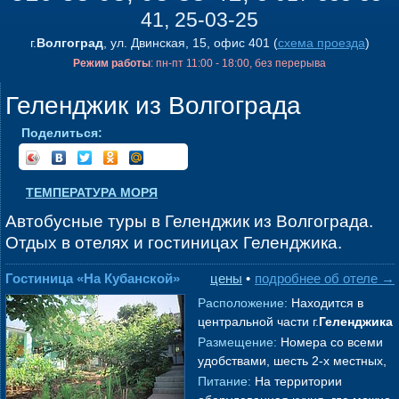
41, 25-03-25
г.
Волгоград
, ул. Двинская, 15, офис 401 (
схема проезда
)
Режим работы
: пн-пт 11:00 - 18:00, без перерыва
Геленджик из Волгограда
Поделиться:
ТЕМПЕРАТУРА МОРЯ
Автобусные туры в Геленджик из Волгограда.
Отдых в отелях и гостиницах Геленджика.
Гостиница «На Кубанской»
цены
•
подробнее об отеле →
Расположение:
Находится в
центральной части г.
Геленджик
а
на спокойной тихой улице без
Размещение:
Номера со всеми
магистрального движения
удобствами, шесть 2-х местных,
(частный сек
→
семь 3-х местных номера и один
Питание:
На территории
4-х местный 2-х комнатный