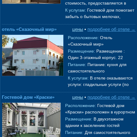
удобства для отдыха:
стоимость, предоставляется в
кондиционер, интерн
→
уютном кафе на территории, а
К услугам:
Гостевой дом помогает
после гости могут отдохнуть в
забыть о бытовых мелочах,
тихой
→
предлагая городскую парковку у
отель «Сказочный мир»
цены
•
подробнее об отеле →
корпуса и предоставляя
гладильны
→
Расположение:
Отель
«Сказочный мир»
бывш.«Релакс» Расположение.
Размещение:
Размещение :
Гостиница «На Луначарского»
Один 3-этажный корпус. 22
находится в самом центре куро
номера 2-местный стандарт
Питание:
Питание: кухня для
→
(макс. 2 чел., 14-16 кв. м,
самостоятельного
телевизор, кон
→
приготовления пищи (посуда,
К услугам:
В отеле оказываются
микроволновка, электрический
услуги: гладильные услуги (по
чайник)/
→
желанию самообслуживание),
Гостевой дом «Краски»
цены
•
подробнее об отеле →
услуги прачечной, В номерах
предос
→
Расположение:
Гостевой дом
«Краски» расположен в курортном
городе
Геленджик
. В 1 километре
Размещение:
В двухэтажном
от отеля находятся городской пл
здании к заселению гостей
→
предлагаются 12 номеров
Питание:
Для самостоятельного