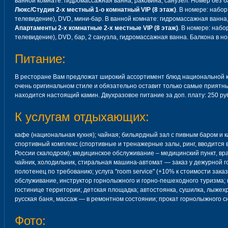
ванной комнате: гидромассажная ванна, раковина, санузел. Номер без б
Люкс/Студия 2-х местный 1-о комнатный VIP (8 этаж)
. В номере: набо
телевидение), DVD, мини-бар. В ванной комнате: гидромассажная ванна,
Апартаменты 2-х комнатные 2-х местные VIP (8 этаж)
. В номере: набо
телевидение), DVD, бар, 2 санузла, гидромассажная ванна. Балкона в но
Питание:
В ресторане Вам предложат широкий ассортимент блюд национальной к
очень оригинальном стиле и обязательно оставит только самые приятны
находится настоящий камин. Двухразовое питание за доп. плату: 250 руб. 
К услугам отдыхающих:
кафе (национальная кухня); чайная; бильярдный зал с пивным баром и 
спортивный комплекс (спортивные и тренажерные залы, ринг, вводится
России скалодром); медицинское обслуживание – медицинский пункт, вр
чайник, холодильник, стиральная машина-автомат — заказ у дежурной го
полотенец по требованию; услуга "room service" (+10% к стоимости зака
обслуживание, инструктор горнолыжного и горно-пешеходного туризма; 
гостинице территории; детская площадка; автостоянка, сушилка, лыже
русская баня, массаж — в ремонтном состоянии; прокат горнолыжного 
Фото: