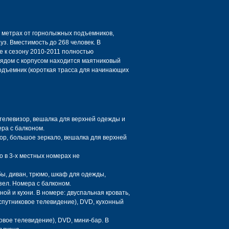
0 метрах от горнолыжных подъемников,
з. Вместимость до 268 человек. В
е к сезону 2010-2011 полностью
Рядом с корпусом находится маятниковый
подъемник (короткая трасса для начинающих
, телевизор, вешалка для верхней одежды и
ера с балконом.
изор, большое зеркало, вешалка для верхней
о в 3-х местных номерах не
мбы, диван, трюмо, шкаф для одежды,
узел. Номера с балконом.
иной и кухни. В номере: двуспальная кровать,
(спутниковое телевидение), DVD, кухонный
ковое телевидение), DVD, мини-бар. В