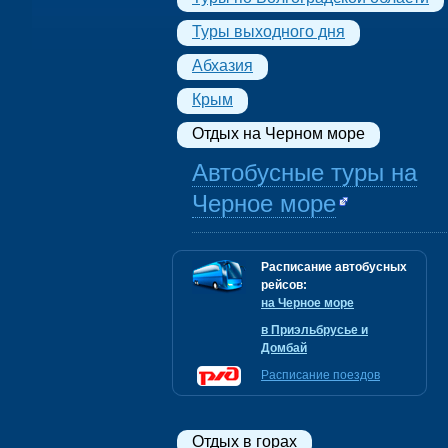
Туры выходного дня
Абхазия
Крым
Отдых на Черном море
Автобусные туры на
Черное море
Расписание автобусных
рейсов:
на Черное море
в Приэльбрусье и
Домбай
Расписание поездов
Отдых в горах