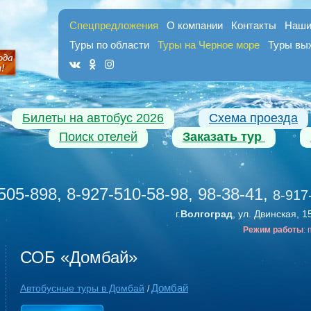
Спецпредложения
О компании
Контакты
Наши
Туры по области
Туры на Черное море
Туры вы
Билеты на автобус 2026
Схема проезда
Поиск отелей
Заказать тур
505-898, 8-927-510-58-98, 98-38-41
,
8-917
г.
Волгоград
, ул. Двинская, 1
Режим работы
:
СОБ «Домбай»
Домбай
Автобусные туры в Домбай
/