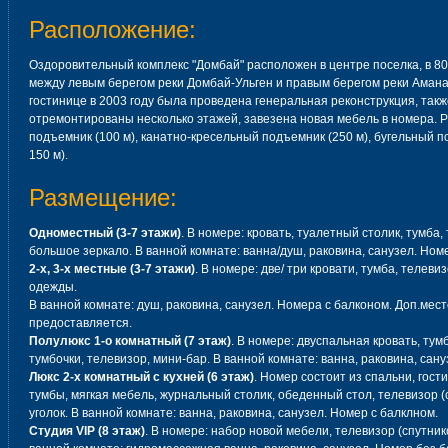
Расположение:
Оздоровительный комплекс "Домбай" расположен в центре поселка, в 8
между левым берегом реки Домбай-Ульген и правым берегом реки Аманау
гостинице в 2003 году была проведена генеральная реконструкция, такж
отремонтированы несколько этажей, завезена новая мебель в номера. 
подъемник (100 м), канатно-кресельный подъемник (250 м), бугельный 
150 м).
Размещение:
Одноместный (3-7 этажи)
. В номере: кровать, туалетный столик, тумба
большое зеркало. В ванной комнате: ванна/душ, раковина, санузел. Ном
2-х, 3-х местные (3-7 этажи)
. В номере: две/ три кровати, тумба, телев
одежды.
В ванной комнате: душ, раковина, санузел. Номера с балконом. Доп.мест
предоставляется.
Полулюкс 1-о комнатный (7 этаж)
. В номере: двуспальная кровать, ту
тумбочки, телевизор, мини-бар. В ванной комнате: ванна, раковина, сан
Люкс 2-х комнатный с кухней (6 этаж)
. Номер состоит из спальни, гост
тумбы, мягкая мебель, журнальный столик, обеденный стол, телевизор 
уголок. В ванной комнате: ванна, раковина, санузел. Номер с балклном.
Студия VIP (8 этаж)
. В номере: набор новой мебели, телевизор (спутни