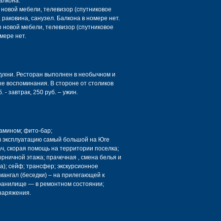
алкона.
р новой мебели, телевизор (спутниковое
 раковина, санузел. Балкона в номере нет.
р новой мебели, телевизор (спутниковое
мере нет.
ухни. Ресторан выполнен в необычном и
е воспоминания. В стороне от столиков
- завтрак, 250 руб. – ужин.
камином; фито-бар;
 в эксплуатацию самый большой на Юге
ач, скорая помощь на территории поселка;
рничной этажа; прачечная , смена белья и
за); сейф; трансфер; экскурсионное
мангал (беседки) – на прилегающей к
хранилище — в ремонтном состоянии;
снаряжения.