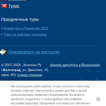
Тунис
Праздничные туры
Новый год и Рождество 2027
Туры на майские праздники
Подписаться на рассылку
© 2007-2026.
Экзотик.Ру
Аренда автобуса в Волгограде
г.
Волгоград
, ул. Двинская, 15,
офис 401 (
схема проезда
)
Мы используем cookie-файлы, чтобы получить статистику,
Обращаем ваше внимание на то, что данный интернет-сайт носит исключительно
информационный характер и ни при каких условиях не является публичной
которая помогает нам улучшить сервис для Вас с целью
офертой, определяемой положениями Статьи 437 (2) Гражданского кодекса РФ.
персонализации сервисов и предложений. Вы можете
прочитать подробнее о cookie-файлах или изменить
настройки браузера. Продолжая пользоваться сайтом без