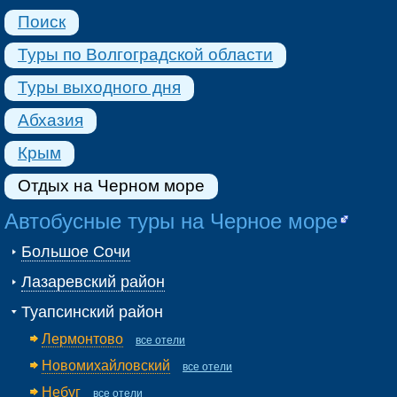
Поиск
Туры по Волгоградской области
Туры выходного дня
Абхазия
Крым
Отдых на Черном море
Автобусные туры на Черное море
Большое Сочи
Лазаревский район
Туапсинский район
Лермонтово
все отели
Новомихайловский
все отели
Небуг
все отели