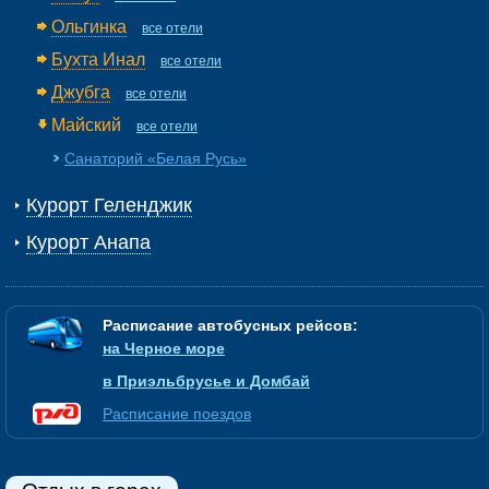
Ольгинка
все отели
Бухта Инал
все отели
Джубга
все отели
Майский
все отели
Санаторий «Белая Русь»
Курорт Геленджик
Курорт Анапа
Расписание автобусных рейсов:
на Черное море
в Приэльбрусье и Домбай
Расписание поездов