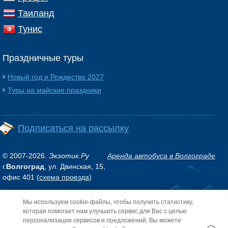
Таиланд
Тунис
Праздничные туры
Новый год и Рождество 2027
Туры на майские праздники
Подписаться на рассылку
© 2007-2026.
Экзотик.Ру
Аренда автобуса в Волгограде
г.
Волгоград
, ул. Двинская, 15,
офис 401 (
схема проезда
)
Мы используем cookie-файлы, чтобы получить статистику,
Обращаем ваше внимание на то, что данный интернет-сайт носит исключительно
информационный характер и ни при каких условиях не является публичной
которая помогает нам улучшить сервис для Вас с целью
офертой, определяемой положениями Статьи 437 (2) Гражданского кодекса РФ.
персонализации сервисов и предложений. Вы можете