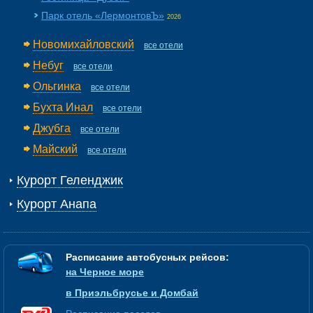
Парк отель «ЛермонтовЪ»
2026
Новомихайловский
все отели
Небуг
все отели
Ольгинка
все отели
Бухта Инал
все отели
Джубга
все отели
Майский
все отели
Курорт Геленджик
Курорт Анапа
Расписание автобусных рейсов:
на Черное море
в Приэльбрусье и Домбай