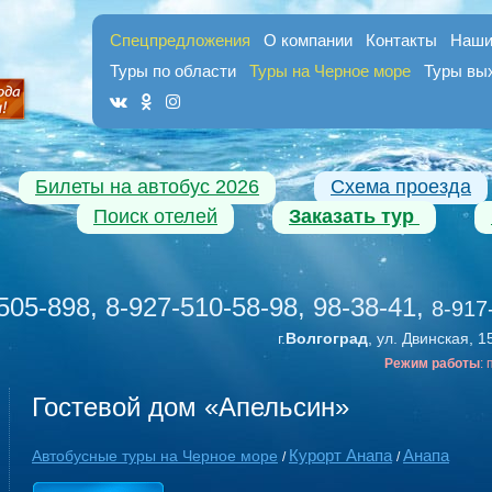
Спецпредложения
О компании
Контакты
Наши
Туры по области
Туры на Черное море
Туры вы
Билеты на автобус 2026
Схема проезда
Поиск отелей
Заказать тур
505-898, 8-927-510-58-98, 98-38-41
,
8-917
г.
Волгоград
, ул. Двинская, 1
Режим работы
:
Гостевой дом «Апельсин»
Курорт Анапа
Анапа
Автобусные туры на Черное море
/
/