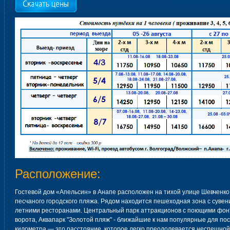
Расположение:
Гостевой дом «Апельсин» в Анапе расположен на тихой улице Шевченко,
песчаного городского пляжа. Рядом находится пешеходная зона с суве
летними ресторанами. Центральный парк аттракционов с поющими фон
ворота, Аквапарк "Золотой пляж" - ближайшие к нам популярные для по
километра — это расстояние, которое легко преодолевается неспешной