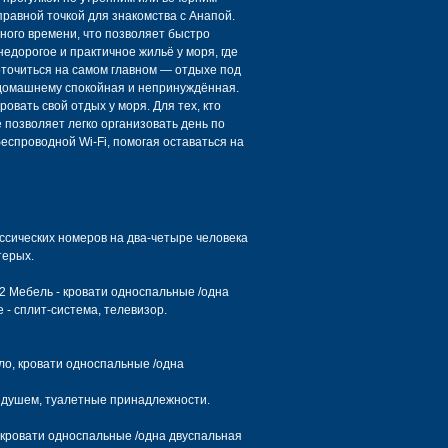
равной точкой для знакомства с Анапой.
ного времени, что позволяет быстро
недорогое и практичное жильё у моря, где
точиться на самом главном — отдыхе под
-домашнему спокойная и непринуждённая.
ровать свой отдых у моря. Для тех, кто
 позволяет легко организовать день по
беспроводной Wi-Fi, помогая оставаться на
ссических номеров на два-четыре человека
терых.
2 Мебель - кровати односпальные /одна
 - сплит-система, телевизор.
ло, кровати односпальные /одна
с душем, туалетные принадлежности.
 кровати односпальные /одна двуспальная