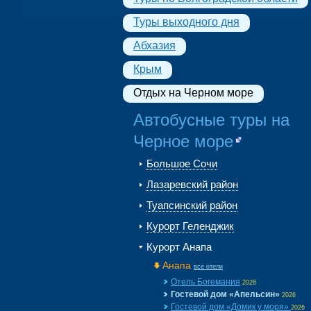
Туры выходного дня
Абхазия
Крым
Отдых на Черном море
Автобусные туры на
Черное море
Большое Сочи
Лазаревский район
Туапсинский район
Курорт Геленджик
Курорт Анапа
Анапа
все отели
Отель Богемания
2026
Гостевой дом «Апельсин»
2026
Гостевой дом «Домик у моря»
2026