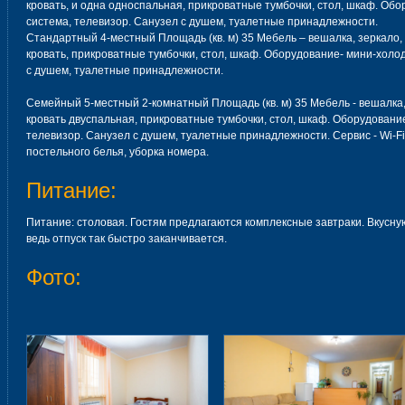
кровать, и одна односпальная, прикроватные тумбочки, стол, шкаф. Обо
система, телевизор. Санузел с душем, туалетные принадлежности.
Стандартный 4-местный Площадь (кв. м) 35 Мебель – вешалка, зеркало,
кровать, прикроватные тумбочки, стол, шкаф. Оборудование- мини-холод
с душем, туалетные принадлежности.
Семейный 5-местный 2-комнатный Площадь (кв. м) 35 Мебель - вешалка,
кровать двуспальная, прикроватные тумбочки, стол, шкаф. Оборудование
телевизор. Санузел с душем, туалетные принадлежности. Сервис - Wi-F
постельного белья, уборка номера.
Питание:
Питание: столовая. Гостям предлагаются комплексные завтраки. Вкусн
ведь отпуск так быстро заканчивается.
Фото: