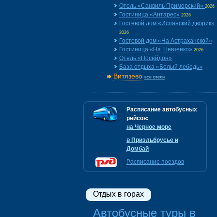
Отель «Санвиль Приморский»
2026
Гостиница «Антарес»
2026
Гостевой дом «Испанский дворик»
2026
Гостевой дом «На Астраханской»
Гостиница «На Шевченко»
2026
Отель «Посейдон»
База отдыха «Белый лебедь»
Витязево
все отели
Расписание автобусных
рейсов:
на Черное море
в Приэльбрусье и
Домбай
Расписание поездов
Отдых в горах
Автобусные туры в