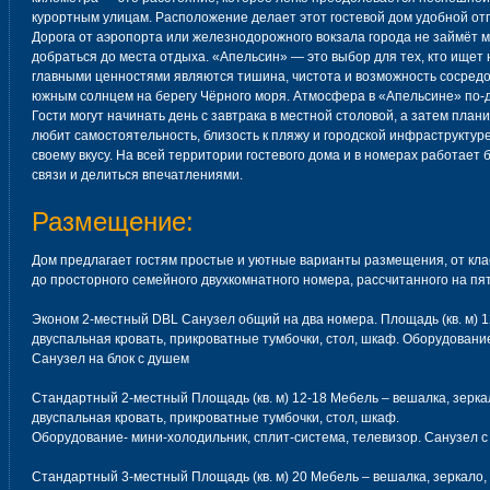
курортным улицам. Расположение делает этот гостевой дом удобной отп
Дорога от аэропорта или железнодорожного вокзала города не займёт м
добраться до места отдыха. «Апельсин» — это выбор для тех, кто ищет 
главными ценностями являются тишина, чистота и возможность сосредо
южным солнцем на берегу Чёрного моря. Атмосфера в «Апельсине» по
Гости могут начинать день с завтрака в местной столовой, а затем плани
любит самостоятельность, близость к пляжу и городской инфраструктуре
своему вкусу. На всей территории гостевого дома и в номерах работает 
связи и делиться впечатлениями.
Размещение:
Дом предлагает гостям простые и уютные варианты размещения, от кла
до просторного семейного двухкомнатного номера, рассчитанного на пя
Эконом 2-местный DBL Санузел общий на два номера. Площадь (кв. м) 1
двуспальная кровать, прикроватные тумбочки, стол, шкаф. Оборудование
Санузел на блок с душем
Стандартный 2-местный Площадь (кв. м) 12-18 Мебель – вешалка, зерка
двуспальная кровать, прикроватные тумбочки, стол, шкаф.
Оборудование- мини-холодильник, сплит-система, телевизор. Санузел 
Стандартный 3-местный Площадь (кв. м) 20 Мебель – вешалка, зеркало,