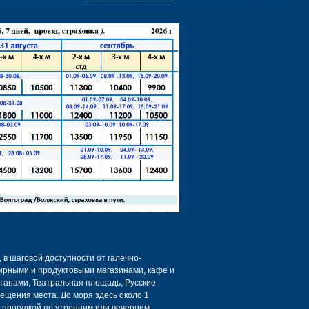
 в шаговой доступности от галечно-
нирными и продуктовыми магазинами, кафе и
танами, Театральная площадь, Русские
сещения места. До моря здесь около 1
 прогулкой по утренним или вечерним