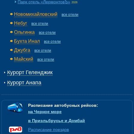
Парк отель «ЛермонтовЪ»
2026
Новомихайловский
все отели
Небуг
все отели
Ольгинка
все отели
Бухта Инал
все отели
Джубга
все отели
Майский
все отели
Курорт Геленджик
Курорт Анапа
Расписание автобусных рейсов:
на Черное море
в Приэльбрусье и Домбай
Расписание поездов