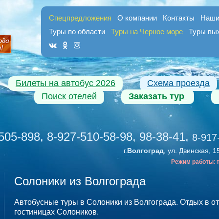
Спецпредложения
О компании
Контакты
Наши
Туры по области
Туры на Черное море
Туры вы
Билеты на автобус 2026
Схема проезда
Поиск отелей
Заказать тур
505-898, 8-927-510-58-98, 98-38-41
,
8-917
г.
Волгоград
, ул. Двинская, 1
Режим работы
:
Солоники из Волгограда
Автобусные туры в Солоники из Волгограда. Отдых в от
гостиницах Солоников.