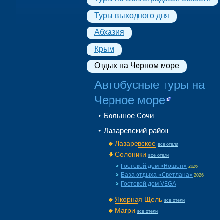
Туры выходного дня
Абхазия
Крым
Отдых на Черном море
Автобусные туры на
Черное море
Большое Сочи
Лазаревский район
Лазаревское
все отели
Солоники
все отели
Гостевой дом «Ношен»
2026
База отдыха «Светлана»
2026
Гостевой дом VEGA
Якорная Щель
все отели
Магри
все отели