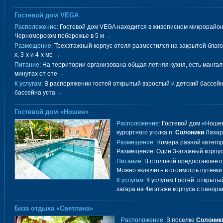
Гостевой дом VEGA
Расположение:
Гостевой дом VEGA находится в живописном микрорайо
Черноморском побережье в 5 м
→
Размещение:
Трехэтажный корпус отеля разместился на закрытой благо
х, 3-х и 4-х ме
→
Питание:
На территории организована общая летняя кухня, есть мангаль
минутах от оте
→
К услугам:
В распоряжении гостей открытый взрослый и детский бассейн 
бассейна уста
→
Гостевой дом «Ношен»
Расположение:
Гостевой дом «Ношен
курортного уголка п.
Солоники
Лазар
Размещение:
Номера разной категор
Размещение: Один 3-этажный корпус
Питание:
В столовой предоставляетс
Можно включить в стоимость путевки:
К услугам:
К услугам Гостей: открыты
загара на 4м этаже корпуса с панор
База отдыха «Светлана»
Расположение:
В поселке
Солоник