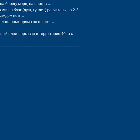
на берегу моря, на парков
→
ами на блок (душ, туалет) расчитаны на 2-3
 каждом ном
→
положенных прямо на пляже.
→
ый пляж парковая и территория 40 га с