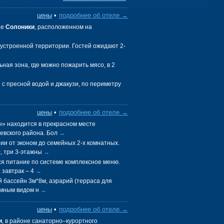
цены
•
подробнее об отеле →
не
Солоники
, расположенном на
устроенной территории. Гостей ожидают 2-
ная зона, где можно пожарить мясо, в 2
с пресной водой и джакузи, по периметру
цены
•
подробнее об отеле →
» находится в прекрасном месте
евского района. Бол
→
ии от эконом до семейных 2-х комнатных.
, три 3-этажны
→
я питание по системе комплексное меню.
 завтрак – 4
→
й бассейн 3м*8м, аэрарий (терраса для
амным видом н
→
цены
•
подробнее об отеле →
и
, в районе санаторно–курортного