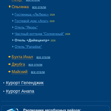
Ольгинка
все отели
Гостиница «ЛеЛюкс»
2026
Гостевой дом «Агат»
2026
Отель "Якорь"
Частный коттедж "Солнечный"
2026
Отель «Дайвцентр»
2026
Отель "Paradise"
Бухта Инал
все отели
Джубга
все отели
Майский
все отели
Курорт Геленджик
Курорт Анапа
Расписание автобусных рейсов: