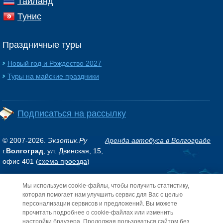
Таиланд
Тунис
Праздничные туры
Новый год и Рождество 2027
Туры на майские праздники
Подписаться на рассылку
© 2007-2026.
Экзотик.Ру
Аренда автобуса в Волгограде
г.
Волгоград
, ул. Двинская, 15,
офис 401 (
схема проезда
)
Мы используем cookie-файлы, чтобы получить статистику,
Обращаем ваше внимание на то, что данный интернет-сайт носит исключительно
информационный характер и ни при каких условиях не является публичной
которая помогает нам улучшить сервис для Вас с целью
офертой, определяемой положениями Статьи 437 (2) Гражданского кодекса РФ.
персонализации сервисов и предложений. Вы можете
прочитать подробнее о cookie-файлах или изменить
настройки браузера. Продолжая пользоваться сайтом без