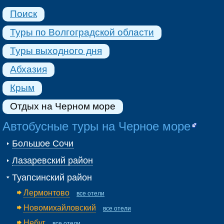
Поиск
Туры по Волгоградской области
Туры выходного дня
Абхазия
Крым
Отдых на Черном море
Автобусные туры на Черное море
Большое Сочи
Лазаревский район
Туапсинский район
Лермонтово
все отели
Новомихайловский
все отели
Небуг
все отели