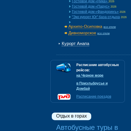
Гостевой дом «Ника»
2026
Гостевой дом «Парус»
2026
Гостевой дом «Фандоринъ»
2026
"Эко курорт Юг" база отдыха
2026
Архипо-Осиповка
все отели
Дивноморское
все отели
Курорт Анапа
Расписание автобусных
рейсов:
на Черное море
в Приэльбрусье и
Домбай
Расписание поездов
Отдых в горах
Автобусные туры в