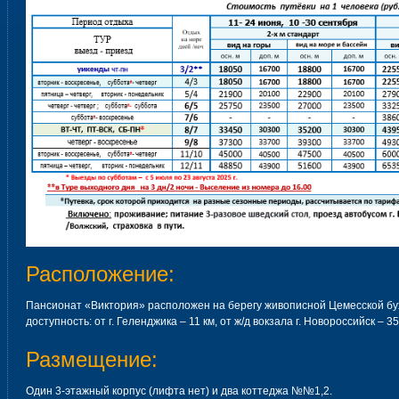
Расположение:
Пансионат «Виктория» расположен на берегу живописной Цемесской бу
доступность: от г. Геленджика ‒ 11 км, от ж/д вокзала г. Новороссийск ‒ 35
Размещение:
Один 3-этажный корпус (лифта нет) и два коттеджа №№1,2.