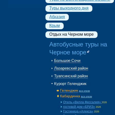
Туры выходного дня
Абхазия
Крым
Отдых на Черном море
Автобусные туры на
Черное море
Большое Сочи
Лазаревский район
Туапсинский район
Курорт Геленджик
Геленджик
все отели
Кабардинка
все отели
Отель «Вилла Фессалия»
2026
гостевой дом «БРИЗ»
2026
Гостиница «Алекса»
2026