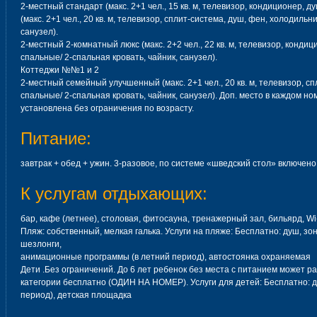
2-местный стандарт (макс. 2+1 чел., 15 кв. м, телевизор, кондиционер, д
(макс. 2+1 чел., 20 кв. м, телевизор, сплит-система, душ, фен, холодильн
санузел).
2-местный 2-комнатный люкс (макс. 2+2 чел., 22 кв. м, телевизор, кондиц
спальные/ 2-спальная кровать, чайник, санузел).
Коттеджи №№1 и 2
2-местный семейный улучшенный (макс. 2+1 чел., 20 кв. м, телевизор, сп
спальные/ 2-спальная кровать, чайник, санузел). Доп. место в каждом н
установлена без ограничения по возрасту.
Питание:
завтрак + обед + ужин. 3-разовое, по системе «шведский стол» включено
К услугам отдыхающих:
бар, кафе (летнее), столовая, фитосауна, тренажерный зал, бильярд, Wi
Пляж: собственный, мелкая галька. Услуги на пляже: Бесплатно: душ, зо
шезлонги,
анимационные программы (в летний период), автостоянка охраняемая
Дети .Без ограничений. До 6 лет ребенок без места с питанием может 
категории бесплатно (ОДИН НА НОМЕР). Услуги для детей: Бесплатно: д
период), детская площадка