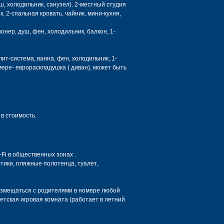
уш, холодильник, санузел). 2-местный студия
ик, 2-спальная кровать, чайник, мини-кухня,
ионер, душ, фен, холодильник, балкон, 1-
лит-система, ванна, фен, холодильник, 1-
омере- еврораскладушка ( диван), может быть
 в стоимость.
-Fi в общественных зонах .
нтики, пляжные полотенца, туалет,
размещаться с родителями в номере любой
етская игровая комната (работает в летний