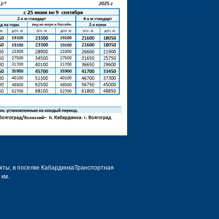
хты, в поселке КабардинкаТранспортная
 км.