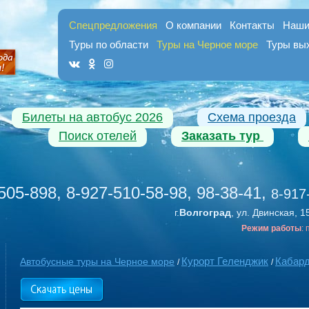
Спецпредложения
О компании
Контакты
Наши
Туры по области
Туры на Черное море
Туры вы
Билеты на автобус 2026
Схема проезда
Поиск отелей
Заказать тур
505-898, 8-927-510-58-98, 98-38-41
,
8-917
г.
Волгоград
, ул. Двинская, 1
Режим работы
:
Курорт Геленджик
Кабар
Автобусные туры на Черное море
/
/