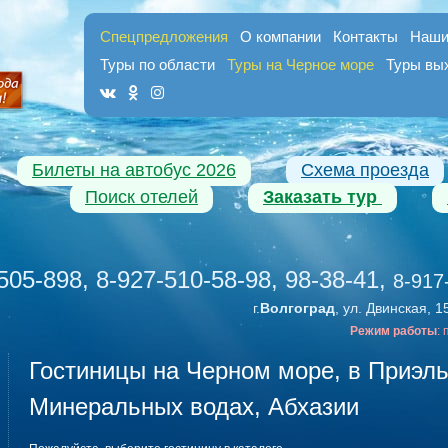
Спецпредложения
О компании
Контакты
Наши
Туры по области
Туры на Черное море
Туры вы
Билеты на автобус 2026
Схема проезда
Поиск отелей
Заказать тур
505-898, 8-927-510-58-98, 98-38-41
,
8-917
г.
Волгоград
, ул. Двинская, 1
Режим работы
:
Гостиницы на Черном море, в Приэль
Минеральных водах, Абхазии