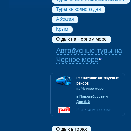
Туры выходного дня
Абхазия
Крым
Отдых на Черном море
Автобусные туры на
Черное море
Расписание автобусных
рейсов:
на Черное море
в Приэльбрусье и
Домбай
Расписание поездов
Отдых в горах